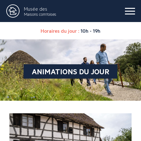
Musée des
Maisons comtoises
Horaires du jour :
10h - 19h
ANIMATIONS DU JOUR