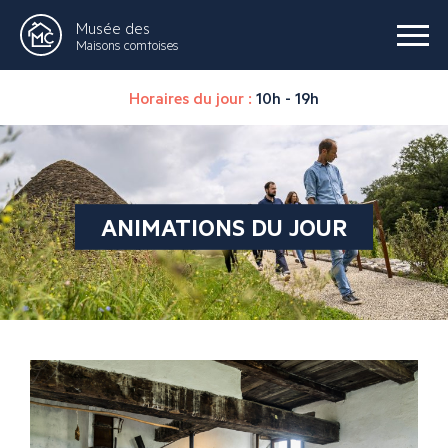
Musée des
Maisons comtoises
Horaires du jour :
10h - 19h
ANIMATIONS DU JOUR