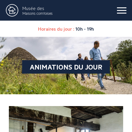
Musée des
Maisons comtoises
Horaires du jour :
10h - 19h
ANIMATIONS DU JOUR