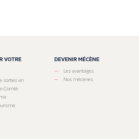
R VOTRE
DEVENIR MÉCÈNE
Les avantages
Nos mécènes
e sorties en
he-Comté
mir
tourisme