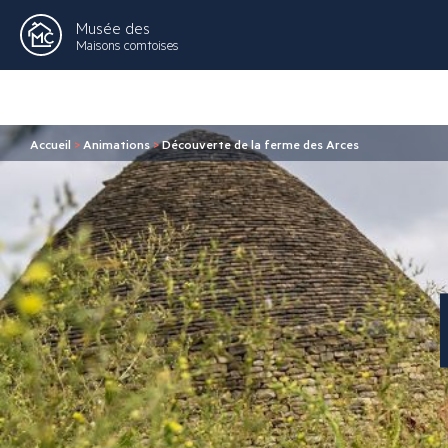
Musée des
Maisons comtoises
Accueil
>
Animations
>
Découverte de la ferme des Arces