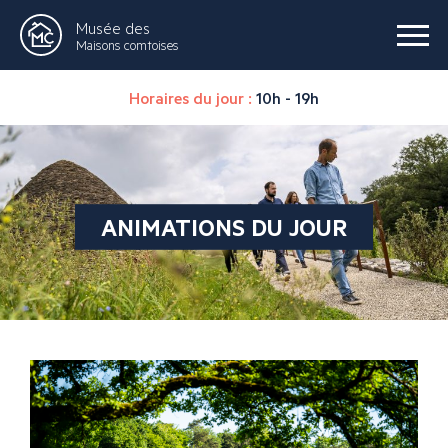
Musée des
Maisons comtoises
Horaires du jour :
10h - 19h
ANIMATIONS DU JOUR