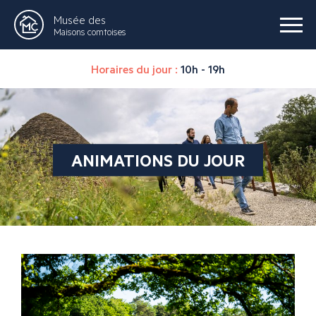
Musée des
Maisons comtoises
Horaires du jour :
10h - 19h
ANIMATIONS DU JOUR