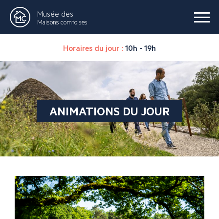
Musée des
Maisons comtoises
Horaires du jour :
10h - 19h
ANIMATIONS DU JOUR