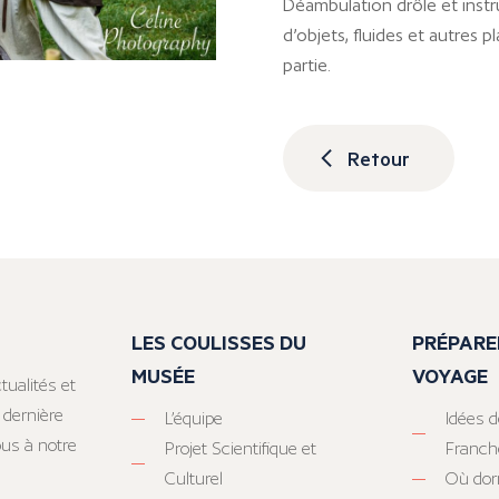
Déambulation drôle et instru
d’objets, fluides et autres 
partie.
Retour
LES COULISSES DU
PRÉPARE
MUSÉE
VOYAGE
tualités et
 dernière
L’équipe
Idées d
ous à notre
Projet Scientifique et
Franc
Culturel
Où dor