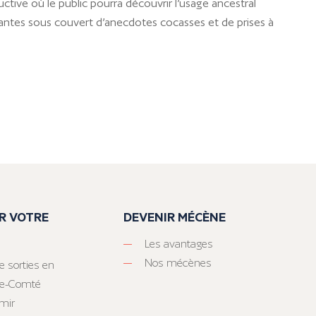
ctive où le public pourra découvrir l’usage ancestral
plantes sous couvert d’anecdotes cocasses et de prises à
R VOTRE
DEVENIR MÉCÈNE
Les avantages
Nos mécènes
e sorties en
he-Comté
mir