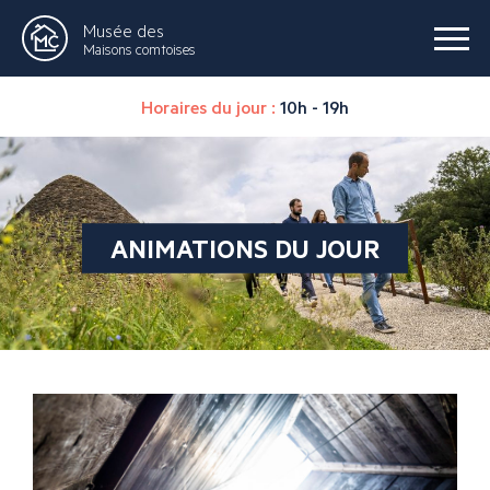
Musée des
Maisons comtoises
Horaires du jour :
10h - 19h
ANIMATIONS DU JOUR