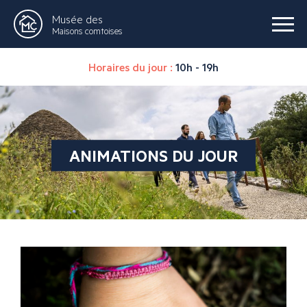
Musée des
Maisons comtoises
Horaires du jour :
10h - 19h
ANIMATIONS DU JOUR