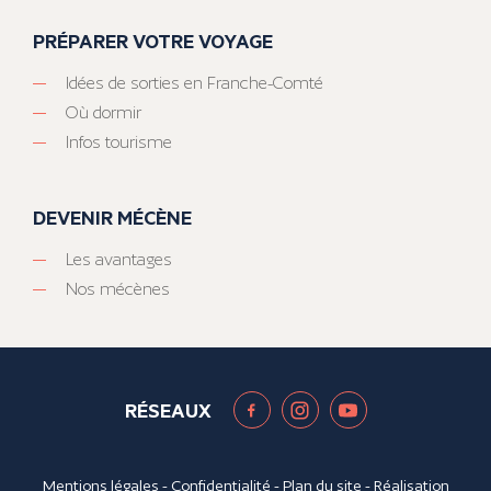
PRÉPARER VOTRE VOYAGE
Idées de sorties en Franche-Comté
Où dormir
Infos tourisme
DEVENIR MÉCÈNE
Les avantages
Nos mécènes
RÉSEAUX
Mentions légales
-
Confidentialité
-
Plan du site
- Réalisation