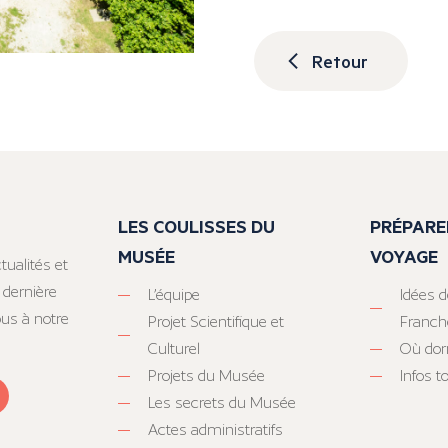
Retour
LES COULISSES DU
PRÉPARE
MUSÉE
VOYAGE
tualités et
 dernière
L’équipe
Idées d
ous à notre
Projet Scientifique et
Franc
Culturel
Où dor
Projets du Musée
Infos 
Les secrets du Musée
Actes administratifs