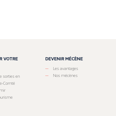
R VOTRE
DEVENIR MÉCÈNE
Les avantages
Nos mécènes
e sorties en
he-Comté
mir
tourisme