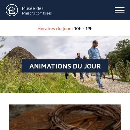
Musée des
Maisons comtoises
Horaires du jour :
10h - 19h
ANIMATIONS DU JOUR