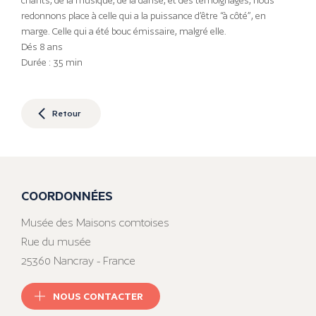
chants, de la musique, de la danse, et des témoignages, nous
redonnons place à celle qui a la puissance d’être “à côté”, en
marge. Celle qui a été bouc émissaire, malgré elle.
Dés 8 ans
Durée : 35 min
Retour
COORDONNÉES
Musée des Maisons comtoises
Rue du musée
25360 Nancray - France
NOUS CONTACTER