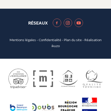
RÉSEAUX
Mentions légales
-
Confidentialité
-
Plan du site
- Réalisation
ikuzo