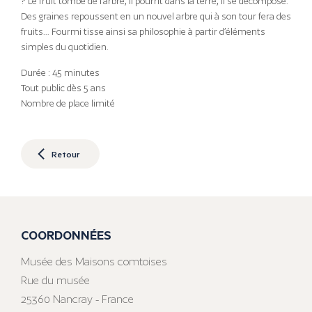
? Le fruit tombe de l’arbre, il pourrit dans la terre, il se décompose.
Des graines repoussent en un nouvel arbre qui à son tour fera des
fruits… Fourmi tisse ainsi sa philosophie à partir d’éléments
simples du quotidien.
Durée : 45 minutes
Tout public dès 5 ans
Nombre de place limité
Retour
COORDONNÉES
Musée des Maisons comtoises
Rue du musée
25360 Nancray - France