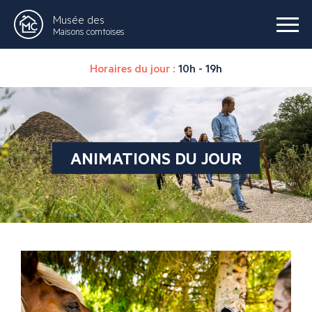
Musée des
Maisons comtoises
Horaires du jour :
10h - 19h
ANIMATIONS DU JOUR