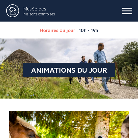
Musée des
Maisons comtoises
Horaires du jour :
10h - 19h
ANIMATIONS DU JOUR