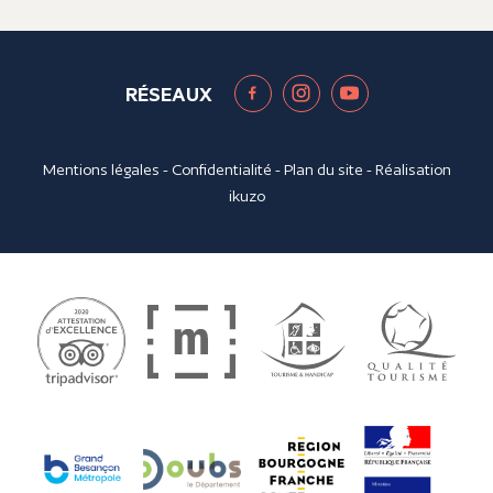
RÉSEAUX
Mentions légales
-
Confidentialité
-
Plan du site
- Réalisation
ikuzo