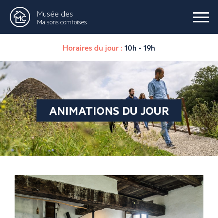
Musée des
Maisons comtoises
Horaires du jour :
10h - 19h
ANIMATIONS DU JOUR