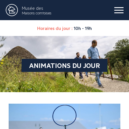
Musée des
Maisons comtoises
Horaires du jour :
10h - 19h
ANIMATIONS DU JOUR