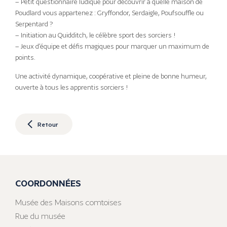
– Petit questionnaire ludique pour découvrir à quelle maison de
Poudlard vous appartenez : Gryffondor, Serdaigle, Poufsouffle ou
Serpentard ?
– Initiation au Quidditch, le célèbre sport des sorciers !
– Jeux d’équipe et défis magiques pour marquer un maximum de
points.
Une activité dynamique, coopérative et pleine de bonne humeur,
ouverte à tous les apprentis sorciers !
Retour
COORDONNÉES
Musée des Maisons comtoises
Rue du musée