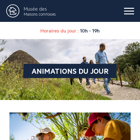
Musée des
Maisons comtoises
Horaires du jour :
10h - 19h
ANIMATIONS DU JOUR