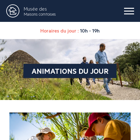
Musée des
Maisons comtoises
Horaires du jour :
10h - 19h
ANIMATIONS DU JOUR