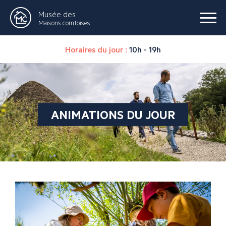
Musée des
Maisons comtoises
Horaires du jour :
10h - 19h
ANIMATIONS DU JOUR