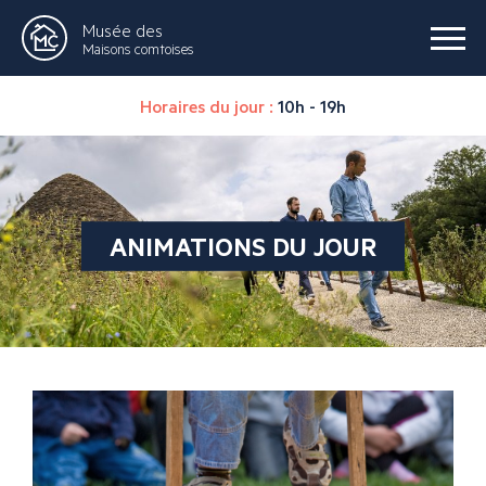
Musée des
Maisons comtoises
Horaires du jour :
10h - 19h
ANIMATIONS DU JOUR