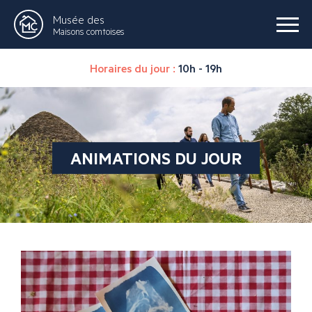
Musée des
Maisons comtoises
Horaires du jour :
10h - 19h
ANIMATIONS DU JOUR