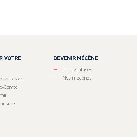
R VOTRE
DEVENIR MÉCÈNE
Les avantages
Nos mécènes
e sorties en
he-Comté
mir
tourisme