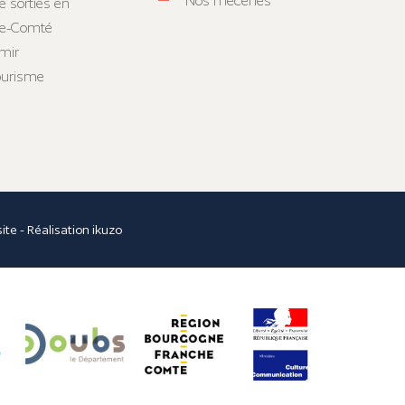
Nos mécènes
e sorties en
he-Comté
mir
tourisme
site
- Réalisation
ikuzo