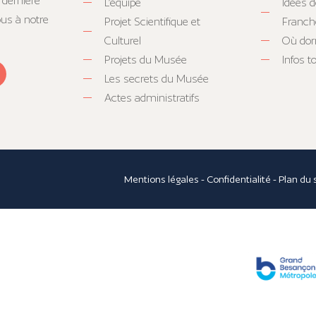
 dernière
L’équipe
Idées d
ous à notre
Projet Scientifique et
Franc
Culturel
Où dor
Projets du Musée
Infos 
Les secrets du Musée
Actes administratifs
Mentions légales
-
Confidentialité
-
Plan du 