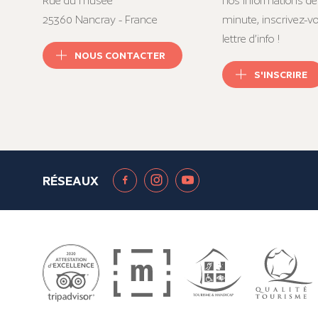
Rue du musée
nos informations de
25360 Nancray - France
minute, inscrivez-v
lettre d’info !
NOUS CONTACTER
S'INSCRIRE
RÉSEAUX