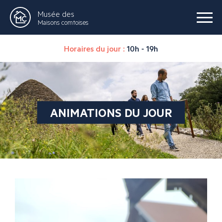
Musée des
Maisons comtoises
Horaires du jour :
10h - 19h
ANIMATIONS DU JOUR