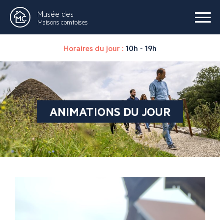
Musée des
Maisons comtoises
Horaires du jour :
10h - 19h
ANIMATIONS DU JOUR