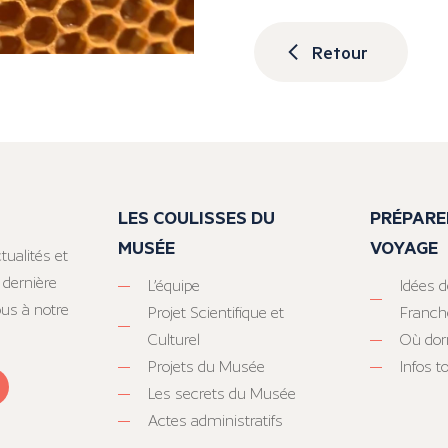
Retour
LES COULISSES DU
PRÉPARE
MUSÉE
VOYAGE
tualités et
 dernière
L’équipe
Idées d
ous à notre
Projet Scientifique et
Franc
Culturel
Où dor
Projets du Musée
Infos 
Les secrets du Musée
Actes administratifs