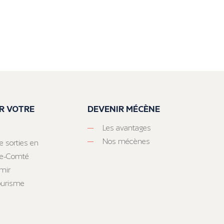
R VOTRE
DEVENIR MÉCÈNE
Les avantages
Nos mécènes
e sorties en
he-Comté
mir
tourisme