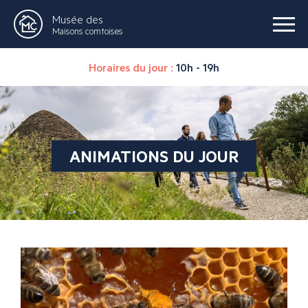
Musée des
Maisons comtoises
Horaires du jour :
10h - 19h
ANIMATIONS DU JOUR