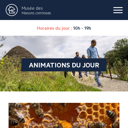
Musée des
Maisons comtoises
Horaires du jour :
10h - 19h
ANIMATIONS DU JOUR