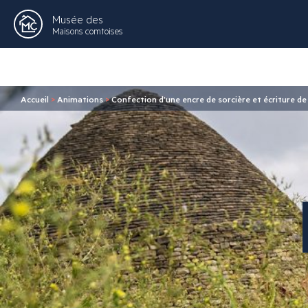
Musée des
Maisons comtoises
Accueil
>
Animations
>
Confection d’une encre de sorcière et écriture de 