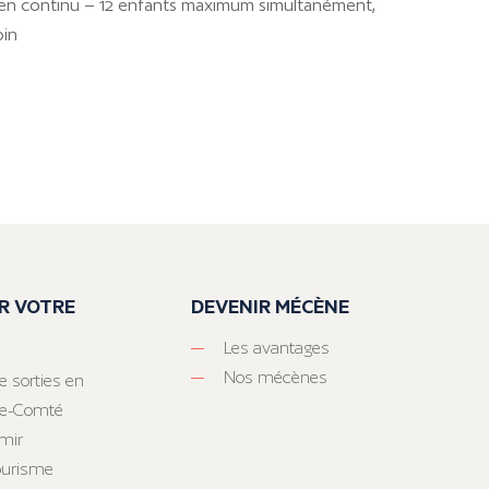
: en continu – 12 enfants maximum simultanément,
oin
R VOTRE
DEVENIR MÉCÈNE
Les avantages
Nos mécènes
e sorties en
he-Comté
mir
tourisme