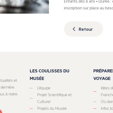
Enfants dès 6 ans • Durée 
inscription sur place au bes
Retour
LES COULISSES DU
PRÉPARE
MUSÉE
VOYAGE
tualités et
 dernière
L’équipe
Idées d
ous à notre
Projet Scientifique et
Franc
Culturel
Où dor
Projets du Musée
Infos 