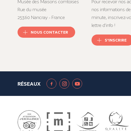
Musée des Maisons comtoises
Pour recevoir nos ac
Rue du musée
nos informations de
25360 Nancray - France
minute, inscrivez-v
lettre d’info !
NOUS CONTACTER
S'INSCRIRE
RÉSEAUX