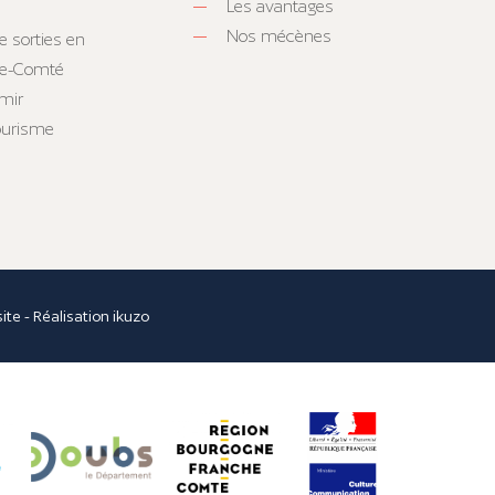
Les avantages
Nos mécènes
e sorties en
he-Comté
mir
tourisme
site
- Réalisation
ikuzo