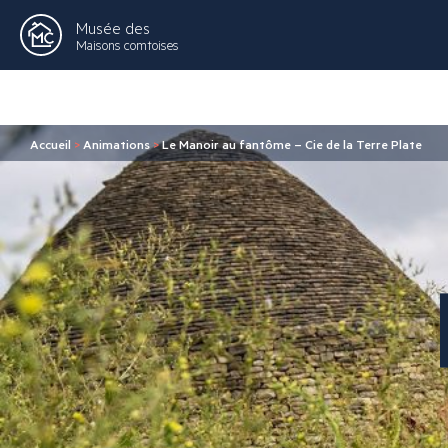
Musée des
Maisons comtoises
Accueil
>
Animations
>
Le Manoir au fantôme – Cie de la Terre Plate