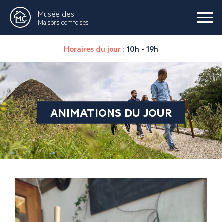
Musée des
Maisons comtoises
Horaires du jour :
10h - 19h
ANIMATIONS DU JOUR