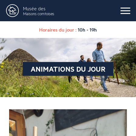
Musée des
Maisons comtoises
Horaires du jour :
10h - 19h
ANIMATIONS DU JOUR