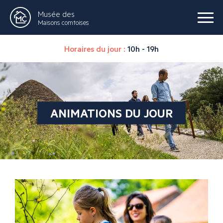
Musée des
Maisons comtoises
Horaires du jour :
10h - 19h
ANIMATIONS DU JOUR