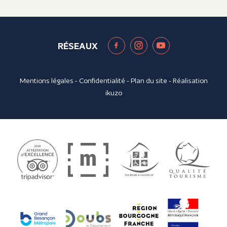
RÉSEAUX
Mentions légales
-
Confidentialité
-
Plan du site
- Réalisation
ikuzo