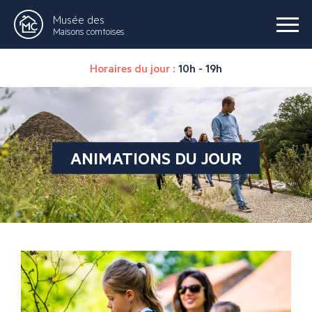
Musée des
Maisons comtoises
Horaires du jour :
10h - 19h
ANIMATIONS DU JOUR