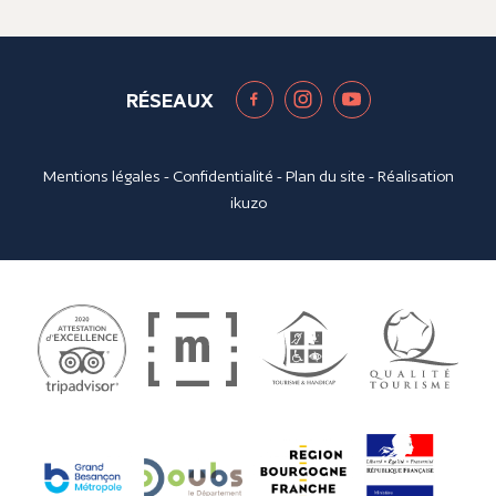
RÉSEAUX
Mentions légales
-
Confidentialité
-
Plan du site
- Réalisation
ikuzo