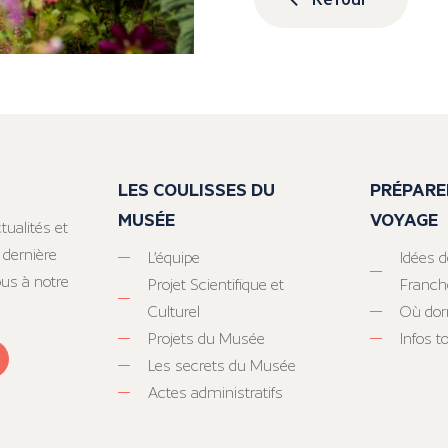
LES COULISSES DU
PRÉPARE
MUSÉE
VOYAGE
tualités et
 dernière
L’équipe
Idées d
ous à notre
Projet Scientifique et
Franc
Culturel
Où dor
Projets du Musée
Infos 
Les secrets du Musée
Actes administratifs