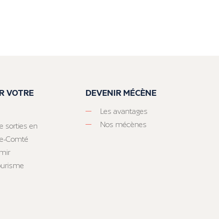
R VOTRE
DEVENIR MÉCÈNE
Les avantages
Nos mécènes
e sorties en
he-Comté
mir
tourisme