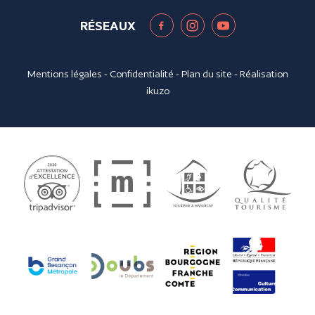
RÉSEAUX
Mentions légales
-
Confidentialité
-
Plan du site
- Réalisation
ikuzo