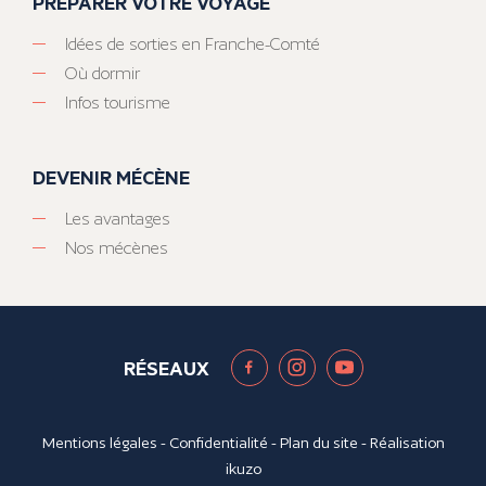
PRÉPARER VOTRE VOYAGE
Idées de sorties en Franche-Comté
Où dormir
Infos tourisme
DEVENIR MÉCÈNE
Les avantages
Nos mécènes
RÉSEAUX
Mentions légales
-
Confidentialité
-
Plan du site
- Réalisation
ikuzo