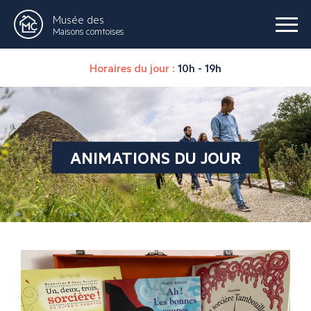
Musée des
Maisons comtoises
Horaires du jour :
10h - 19h
ANIMATIONS DU JOUR