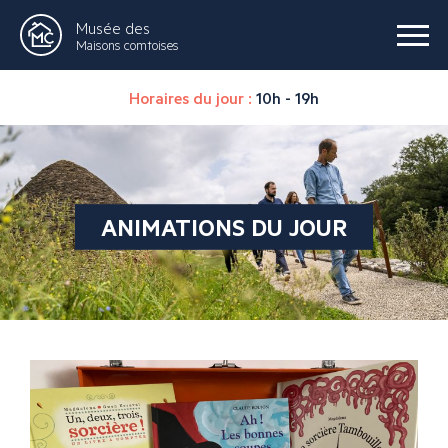
Musée des
Maisons comtoises
Horaires du jour :
10h - 19h
ANIMATIONS DU JOUR