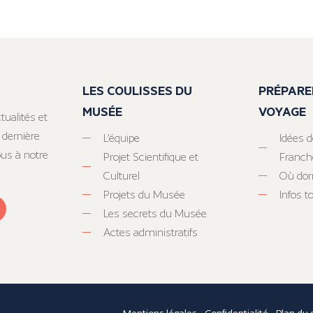
LES COULISSES DU
PRÉPARE
MUSÉE
VOYAGE
tualités et
 dernière
L’équipe
Idées d
ous à notre
Projet Scientifique et
Franc
Culturel
Où dor
Projets du Musée
Infos 
Les secrets du Musée
Actes administratifs
Mentions légales
-
Confidentialité
-
Plan du 