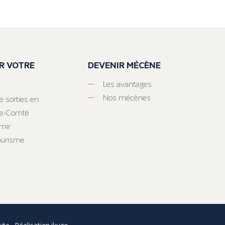
R VOTRE
DEVENIR MÉCÈNE
Les avantages
Nos mécènes
e sorties en
he-Comté
mir
tourisme
site
- Réalisation
ikuzo