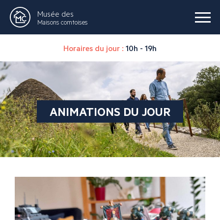
Musée des
Maisons comtoises
Horaires du jour :
10h - 19h
ANIMATIONS DU JOUR