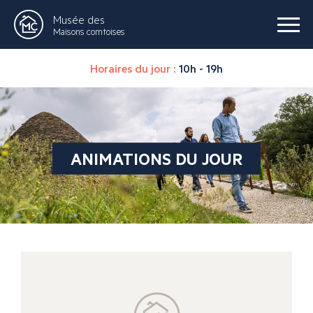
Musée des
Maisons comtoises
Horaires du jour :
10h - 19h
ANIMATIONS DU JOUR