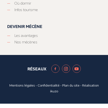
Où dormir
Infos tourisme
DEVENIR MÉCÈNE
Les avantages
Nos mécènes
RÉSEAUX
Mentions légales
-
Confidentialité
-
Plan du site
- Réalisation
ikuzo