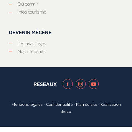
Où dormir
Infos tourisme
DEVENIR MÉCÈNE
Les avantages
Nos mécènes
RÉSEAUX
Mentions légales
-
Confidentialité
-
Plan du site
- Réalisation
ikuzo