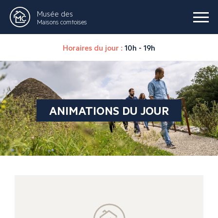
Musée des
Maisons comtoises
Horaires du jour :
10h - 19h
ANIMATIONS DU JOUR