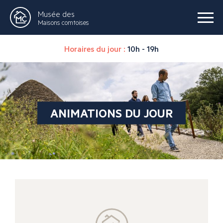
Musée des
Maisons comtoises
Horaires du jour :
10h - 19h
ANIMATIONS DU JOUR