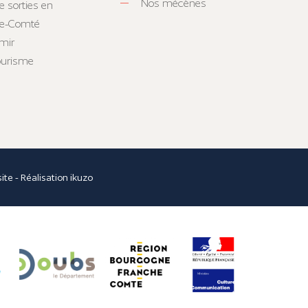
Nos mécènes
e sorties en
he-Comté
mir
tourisme
site
- Réalisation
ikuzo