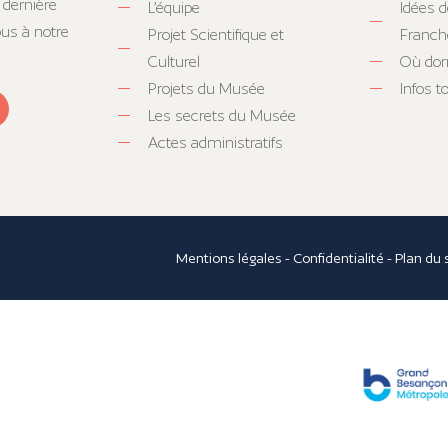
 dernière
L’équipe
Idées d
ous à notre
Projet Scientifique et
Franc
Culturel
Où dor
Projets du Musée
Infos 
Les secrets du Musée
Actes administratifs
Mentions légales
-
Confidentialité
-
Plan du 