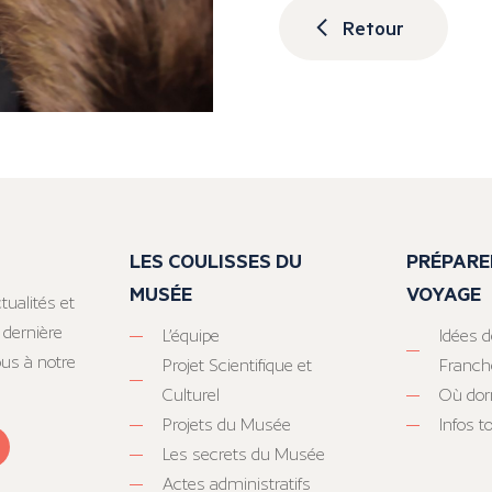
Retour
LES COULISSES DU
PRÉPARE
MUSÉE
VOYAGE
tualités et
 dernière
L’équipe
Idées d
ous à notre
Projet Scientifique et
Franc
Culturel
Où dor
Projets du Musée
Infos 
Les secrets du Musée
Actes administratifs