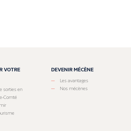
R VOTRE
DEVENIR MÉCÈNE
Les avantages
Nos mécènes
e sorties en
he-Comté
mir
tourisme