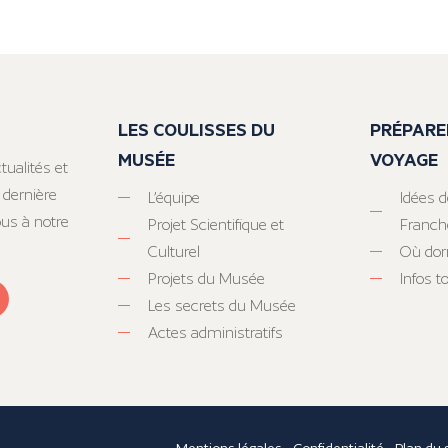
LES COULISSES DU
PRÉPARE
MUSÉE
VOYAGE
tualités et
 dernière
L’équipe
Idées d
ous à notre
Projet Scientifique et
Franc
Culturel
Où dor
Projets du Musée
Infos 
Les secrets du Musée
Actes administratifs
Mentions légales
-
Confidentialité
-
Plan du 