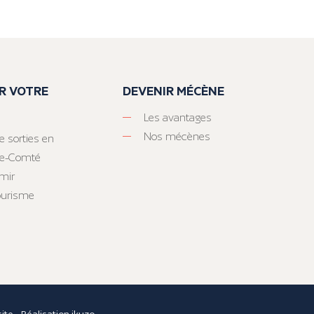
R VOTRE
DEVENIR MÉCÈNE
Les avantages
Nos mécènes
e sorties en
he-Comté
mir
tourisme
site
- Réalisation
ikuzo